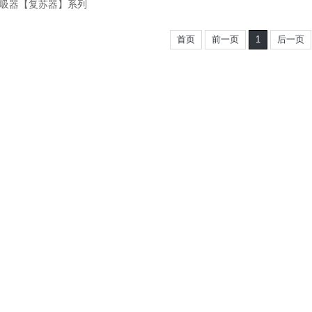
吸器【复苏器】系列
首页
前一页
1
后一页